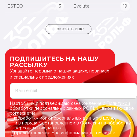
ESTEO
3
Evolute
19
Показать еще
ПОДПИШИТЕСЬ НА НАШУ
РАССЫЛКУ
Узнавайте первыми о наших акциях, новинках
и специальных предложениях
Ваш email
Настоящим я подтверждаю ознакомление с
Политикой
обработки персональных данных РОЛЬФ
, выражаю свое
согласие на:
обработку моих персональных данных в целях
и в порядке, установленном в
Согласии на обработку
персональных данных
.
предоставление мне информации, в том числе