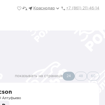
Краснодар
+7 (861) 211-46-14
показывать на странице
24
48
60
cson
 Алтуфьево