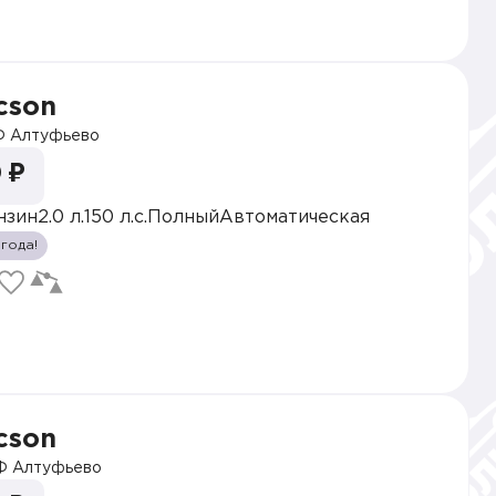
cson
 Алтуфьево
 ₽
нзин
2.0 л.
150 л.с.
Полный
Автоматическая
 года!
cson
 Алтуфьево