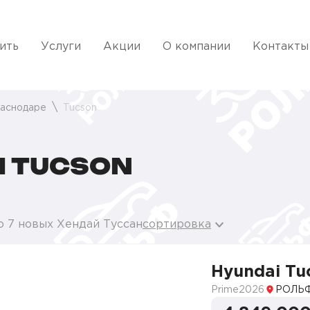
ить
Услуги
Акции
О компании
Контакты
раснодаре
Tucson
 TUCSON
о 7 новых Хендай Туссан
сортировка
Hyundai Tu
Prime
2026
РОЛЬФ