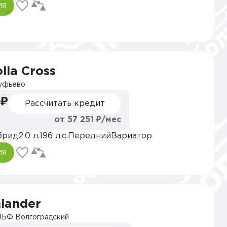
ия
lla Cross
уфьево
 ₽
Рассчитать кредит
от 57 251 ₽/мес
брид
2.0 л.
196 л.с.
Передний
Вариатор
ия
hlander
ЬФ Волгоградский