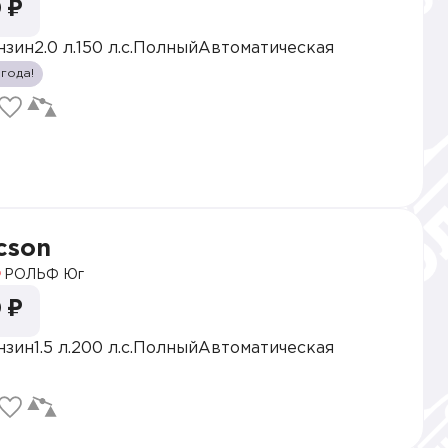
 ₽
нзин
2.0 л.
150 л.с.
Полный
Автоматическая
 года!
cson
РОЛЬФ Юг
 ₽
нзин
1.5 л.
200 л.с.
Полный
Автоматическая