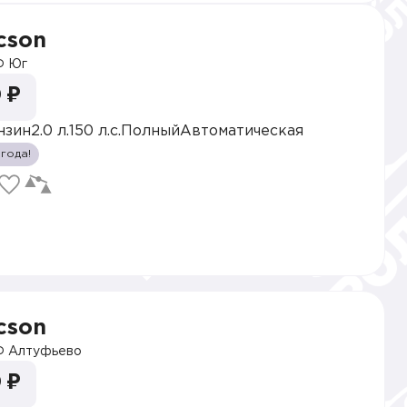
cson
 Юг
 ₽
нзин
2.0 л.
150 л.с.
Полный
Автоматическая
 года!
cson
 Алтуфьево
 ₽