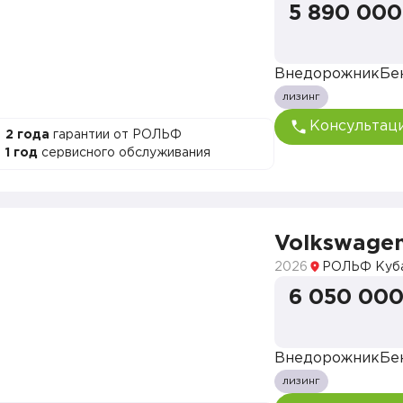
5 890 000
Внедорожник
Бе
лизинг
Консультац
2 года
гарантии от РОЛЬФ
1 год
сервисного обслуживания
Volkswage
2026
РОЛЬФ Куб
6 050 000
Внедорожник
Бе
лизинг