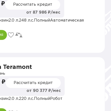
 ₽
Рассчитать кредит
от 87 986 ₽/мес
нзин
2.0 л.
248 л.с.
Полный
Автоматическая
ия
n Teramont
ань
 ₽
Рассчитать кредит
от 90 377 ₽/мес
нзин
2.0 л.
220 л.с.
Полный
Робот