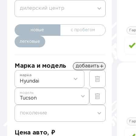
дилерский центр
новые
с пробегом
Гар
легковые
Марка и модель
добавить
марка
Hyundai
модель
Tucson
поколение
Гар
Цена авто, ₽