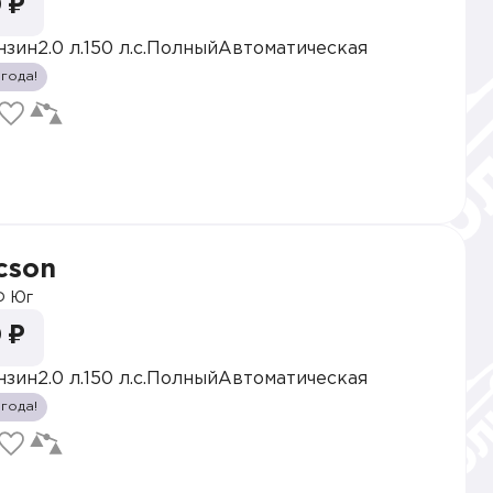
 ₽
нзин
2.0 л.
150 л.с.
Полный
Автоматическая
 года!
cson
 Юг
 ₽
нзин
2.0 л.
150 л.с.
Полный
Автоматическая
 года!