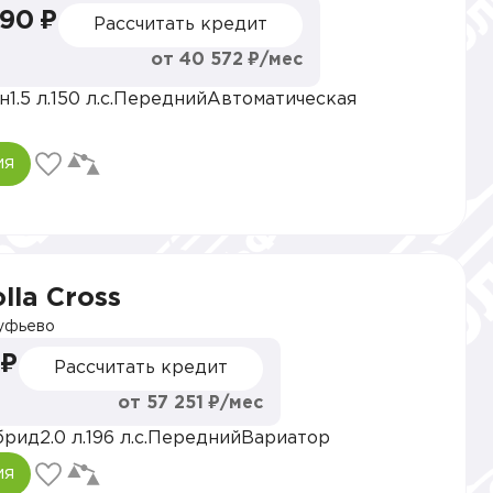
990 ₽
Рассчитать кредит
от 40 572 ₽/мес
н
1.5 л.
150 л.с.
Передний
Автоматическая
ия
lla Cross
уфьево
 ₽
Рассчитать кредит
от 57 251 ₽/мес
брид
2.0 л.
196 л.с.
Передний
Вариатор
ия