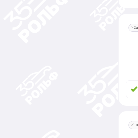
>2
>1ш