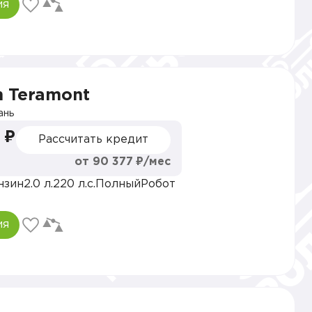
ия
n Teramont
ань
 ₽
Рассчитать кредит
от 90 377 ₽/мес
нзин
2.0 л.
220 л.с.
Полный
Робот
ия