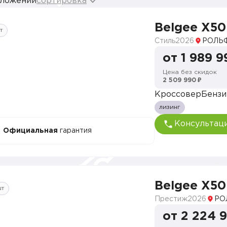
дложений
сортировка
Belgee X50
т
Стиль
2026
РОЛЬФ
от 1 989 9
Цена без скидок
2 509 990 ₽
Кроссовер
Бензи
лизинг
Консультац
Официальная
гарантия
Belgee X50
шт
Престиж
2026
РО
от 2 224 