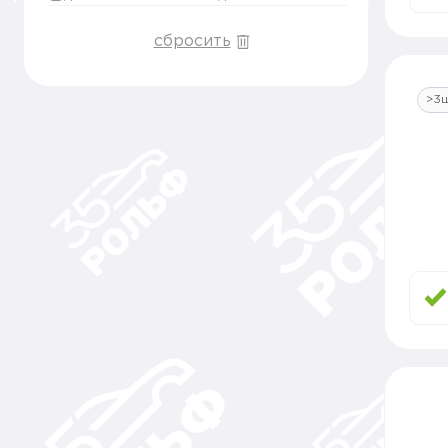
сбросить
>3