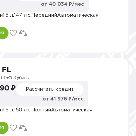
от 40 034 ₽/мес
н
1.5 л.
147 л.с.
Передний
Автоматическая
ия
 FL
ОЛЬФ Кубань
990 ₽
Рассчитать кредит
от 41 976 ₽/мес
н
1.5 л.
150 л.с.
Полный
Автоматическая
ия