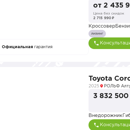
от 2 435 
Цена без скидок
2 715 990 ₽
Кроссовер
Бензи
лизинг
Консультац
Официальная
гарантия
Toyota Coro
2025
РОЛЬФ Алт
3 832 500
Внедорожник
Ги
Консультац