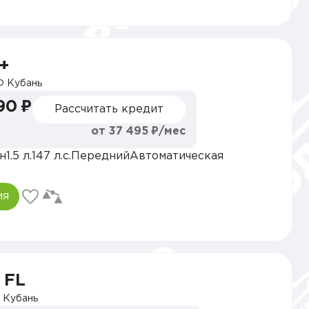
+
 Кубань
90 ₽
Рассчитать кредит
от 37 495 ₽/мес
н
1.5 л.
147 л.с.
Передний
Автоматическая
ия
 FL
Кубань