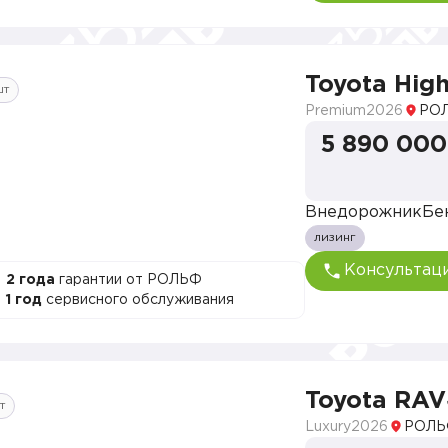
Toyota Hig
шт
Premium
2026
РОЛ
5 890 000
Внедорожник
Бе
лизинг
Консультац
2 года
гарантии от РОЛЬФ
1 год
сервисного обслуживания
Toyota RA
т
Luxury
2026
РОЛЬ