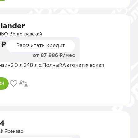
hlander
ЬФ Волгоградский
 ₽
Рассчитать кредит
от 87 986 ₽/мес
нзин
2.0 л.
248 л.с.
Полный
Автоматическая
ия
V4
Ф Ясенево