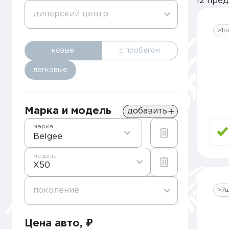
12 пре
дилерский центр
>1ш
новые
с пробегом
легковые
Марка и модель
добавить
марка
Belgee
модель
X50
поколение
>7
Цена авто, ₽