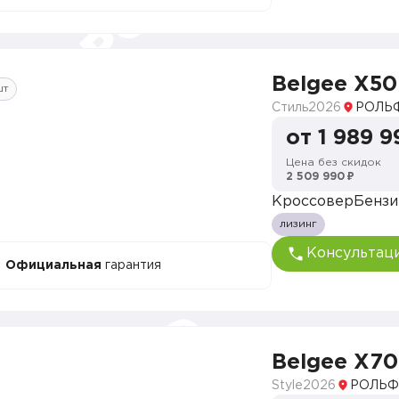
Belgee X50
шт
Стиль
2026
РОЛЬФ
от 1 989 9
Цена без скидок
2 509 990 ₽
Кроссовер
Бензи
лизинг
Консультац
Официальная
гарантия
Belgee X70
Style
2026
РОЛЬФ 