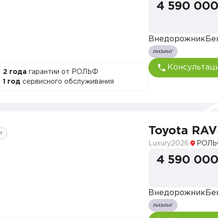
4 590 000
Внедорожник
Бе
лизинг
Консультац
2 года
гарантии от РОЛЬФ
1 год
сервисного обслуживания
Toyota RA
т
Luxury
2026
РОЛЬ
4 590 000
Внедорожник
Бе
лизинг