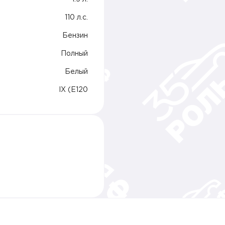
110 л.c.
Бензин
Полный
Белый
IX (E120