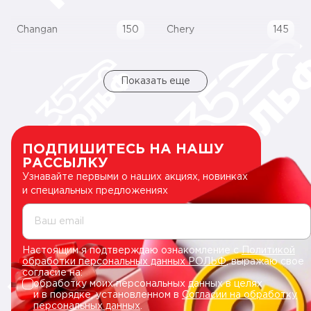
Changan
150
Chery
145
Показать еще
ПОДПИШИТЕСЬ НА НАШУ
РАССЫЛКУ
Узнавайте первыми о наших акциях, новинках
и специальных предложениях
Ваш email
Настоящим я подтверждаю ознакомление с
Политикой
обработки персональных данных РОЛЬФ
, выражаю свое
согласие на:
обработку моих персональных данных в целях
и в порядке, установленном в
Согласии на обработку
персональных данных
.