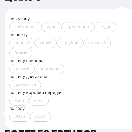
по кузову
кабриолет
купе
кроссовер
седан
по цвету
черный
синий
голубой
красный
белый
по типу привода
полный
передний
по типу двигателя
дизельный
по типу коробки передач
акпп
мкпп
по году
2023
2024