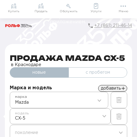
Приложение
Подарки внутри
Мой РОЛЬФ
Купить
Продать
Обслужить
Услуги
Меню
+7 (861) 211-46-14
Главная
Автомобили в наличии
Продажа Mazda в Краснодаре
CX-5
ПРОДАЖА MAZDA CX-5
в Краснодаре
новые
с пробегом
Марка и модель
добавить
марка
Mazda
модель
CX-5
поколение