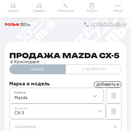
Приложение
Подарки внутри
Мой РОЛЬФ
Купить
Продать
Обслужить
Услуги
Меню
+7 (861) 211-46-14
Главная
Автомобили в наличии
Продажа Mazda в Краснодаре
CX-5
ПРОДАЖА MAZDA CX-5
в Краснодаре
новые
с пробегом
Марка и модель
добавить
марка
Mazda
модель
CX-5
поколение