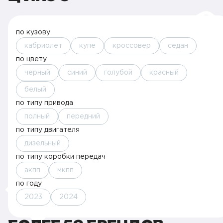
по кузову
кабриолет
купе
кроссовер
седан
по цвету
черный
синий
голубой
красный
белый
по типу привода
полный
передний
по типу двигателя
дизельный
по типу коробки передач
акпп
мкпп
по году
2023
2024