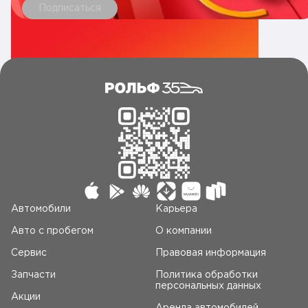
- Выкупим кредитный автомобиль и погасим кредит за
Подписаться
Вас
- Трейд-ин на новый автомобиль или с пробегом с
выгодой до 200 000 рублей
- Срочный выкуп вашего автомобиля, бесплатная
диагностика, деньги в день обращения
- Оформим страхование КАСКО, ОСАГО
______
Информация об автомобиле
- модификация 52.3 kWh 1.5hyb AT (449 л.с.) 4WD
- кузов Внедорожник 5 дв.
- тип двигателя Гибрид
- мощность 449 л.с.
- комплектация Ultra (2025)
- цена за наличные 9790000
- скидка за кредит 400000
Автомобили
Карьера
- скидка за Trade-in 470000
Авто c пробегом
О компании
- максимальная скидка 970000
______
Сервис
Правовая информация
📞 Позвоните нам, чтобы записаться на осмотр вашего
Запчасти
Политика обработки
нового автомобиля
персональных данных
______
Акции
Финальные условия акций и привилегий на данный