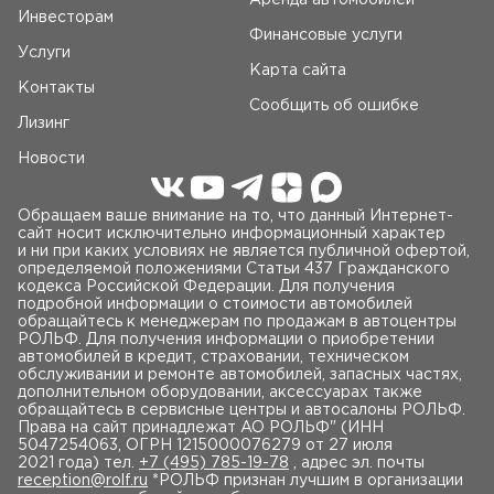
Аренда автомобилей
автомобиль уточняйте у менеджера отдела продаж по
Инвесторам
Финансовые услуги
телефону
Услуги
______
Карта сайта
❤️ Добавьте это объявление в избранное, чтобы не
Контакты
потерять
Сообщить об ошибке
Лизинг
Новости
Обращаем ваше внимание на то, что данный Интернет-
сайт носит исключительно информационный характер
и ни при каких условиях не является публичной офертой,
определяемой положениями Статьи 437 Гражданского
кодекса Российской Федерации. Для получения
подробной информации о стоимости автомобилей
обращайтесь к менеджерам по продажам в автоцентры
РОЛЬФ. Для получения информации о приобретении
автомобилей в кредит, страховании, техническом
обслуживании и ремонте автомобилей, запасных частях,
дополнительном оборудовании, аксессуарах также
обращайтесь в сервисные центры и автосалоны РОЛЬФ.
Права на сайт принадлежат AO РОЛЬФ" (ИНН
5047254063, ОГРН 1215000076279 от 27 июля
2021 года) тел.
+7 (495) 785-19-78
, адрес эл. почты
reception@rolf.ru
*РОЛЬФ признан лучшим в организации