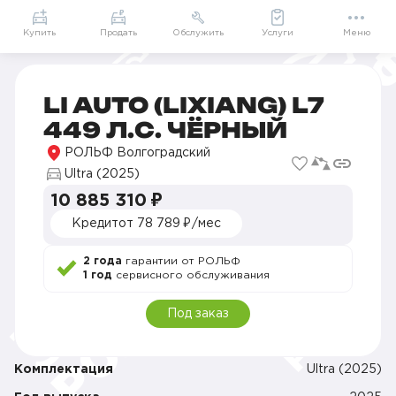
+7 (861) 211-46-14
Купить
Продать
Обслужить
Услуги
Меню
Главная
Автомобили в наличии
Продажа Li Auto (Lixiang) в Краснодаре
Продажа Li Auto (Lixiang) L7 в Краснодаре
Li Auto (Lixiang) L7 449 л.с. Автоматическая
LI AUTO (LIXIANG) L7
449 Л.С. ЧЁРНЫЙ
РОЛЬФ Волгоградский
Ultra (2025)
10 885 310 ₽
Кредит
от 78 789 ₽/мес
2 года
гарантии от РОЛЬФ
1 год
сервисного обслуживания
Под заказ
Комплектация
Ultra (2025)