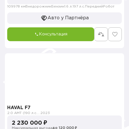
109978 км
Внедорожник
Бензин
1.6 л.
197 л.с.
Передний
Робот
Авто у Партнёра
Консультация
HAVAL F7
2.0 AMT (190 л.с.) 4WD
2023
2 230 000 ₽
Максимальная выгода
до 120 000 ₽