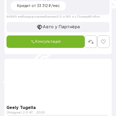
Кредит от 33 312 ₽/мес
66969 км
Внедорожник
Бензин
2.0 л.
190 л.с.
Полный
Робот
Авто у Партнёра
Консультация
Geely Tugella
(Xingyue) 2.0 AT (238 л.с.) 4WD
2020