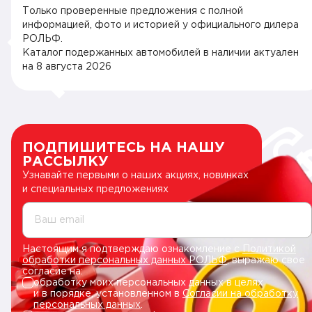
Только проверенные предложения с полной
информацией, фото и историей у официального дилера
РОЛЬФ.
Каталог подержанных автомобилей в наличии актуален
на
8 августа 2026
ПОДПИШИТЕСЬ НА НАШУ
РАССЫЛКУ
Узнавайте первыми о наших акциях, новинках
и специальных предложениях
Ваш email
Настоящим я подтверждаю ознакомление с
Политикой
обработки персональных данных РОЛЬФ
, выражаю свое
согласие на:
обработку моих персональных данных в целях
и в порядке, установленном в
Согласии на обработку
персональных данных
.