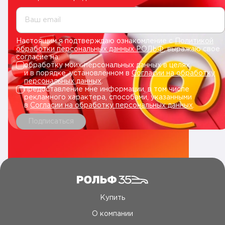
Ваш email
Настоящим я подтверждаю ознакомление с
Политикой
обработки персональных данных РОЛЬФ
, выражаю свое
согласие на:
обработку моих персональных данных в целях
и в порядке, установленном в
Согласии на обработку
персональных данных
.
предоставление мне информации, в том числе
рекламного характера, способами, указанными
в
Согласии на обработку персональных данных
.
Подписаться
Купить
О компании