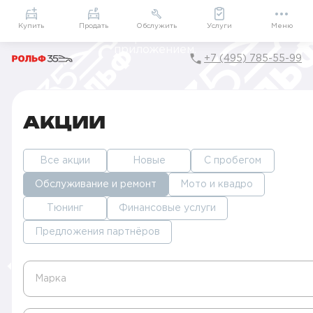
Приложение
Подарки внутри
Мой РОЛЬФ
Купить
Продать
Обслужить
Услуги
Меню
+7 (495) 785-55-99
Главная
Акции в Краснодаре
АКЦИИ
Все акции
Новые
С пробегом
Обслуживание и ремонт
Мото и квадро
Тюнинг
Финансовые услуги
Предложения партнёров
Марка