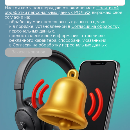
Настоящим я подтверждаю ознакомление с
Политикой
обработки персональных данных РОЛЬФ
, выражаю свое
согласие на:
обработку моих персональных данных в целях
и в порядке, установленном в
Согласии на обработку
персональных данных
.
предоставление мне информации, в том числе
рекламного характера, способами, указанными
в
Согласии на обработку персональных данных
.
Заказать звонок