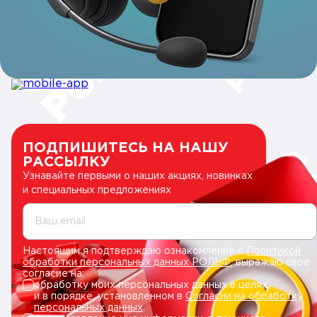
ПОДПИШИТЕСЬ НА НАШУ
РАССЫЛКУ
Узнавайте первыми о наших акциях, новинках
и специальных предложениях
Ваш email
Настоящим я подтверждаю ознакомление с
Политикой
обработки персональных данных РОЛЬФ
, выражаю свое
согласие на:
обработку моих персональных данных в целях
и в порядке, установленном в
Согласии на обработку
персональных данных
.