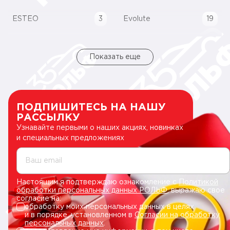
ESTEO
3
Evolute
19
Показать еще
ПОДПИШИТЕСЬ НА НАШУ
РАССЫЛКУ
Узнавайте первыми о наших акциях, новинках
и специальных предложениях
Ваш email
Настоящим я подтверждаю ознакомление с
Политикой
обработки персональных данных РОЛЬФ
, выражаю свое
согласие на:
обработку моих персональных данных в целях
и в порядке, установленном в
Согласии на обработку
персональных данных
.