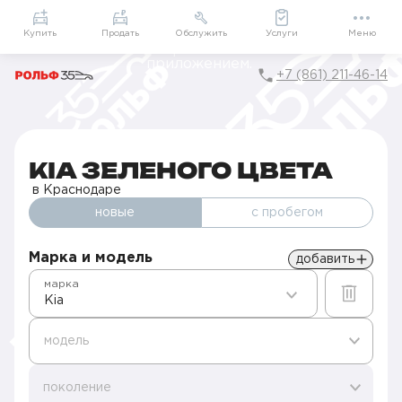
Приложение
Подарки внутри
Мой РОЛЬФ
Купить
Продать
Обслужить
Услуги
Меню
+7 (861) 211-46-14
Главная
Новые авто в наличии
Kia в Краснодаре
Kia зеленого цвета
KIA ЗЕЛЕНОГО ЦВЕТА
в Краснодаре
новые
с пробегом
Марка и модель
добавить
марка
Kia
модель
поколение