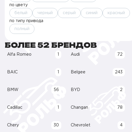
по цвету
белый
черный
серый
синий
красный
по типу привода
полный
БОЛЕЕ 52 БРЕНДОВ
Alfa Romeo
1
Audi
72
BAIC
1
Belgee
243
BMW
56
BYD
2
Cadillac
1
Changan
78
Chery
30
Chevrolet
4