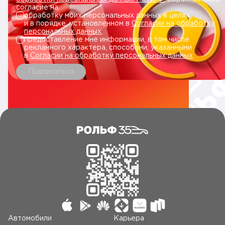
согласие на:
обработку моих персональных данных в целях
и в порядке, установленном в
Согласии на обработку
персональных данных
.
предоставление мне информации, в том числе
рекламного характера, способами, указанными
в
Согласии на обработку персональных данных
.
Подписаться
Автомобили
Карьера