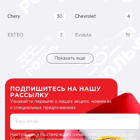
Chery
30
Chevrolet
4
ESTEO
3
Evolute
19
Показать еще
ПОДПИШИТЕСЬ НА НАШУ
РАССЫЛКУ
Узнавайте первыми о наших акциях, новинках
и специальных предложениях
Ваш email
Настоящим я подтверждаю ознакомление с
Политикой
обработки персональных данных РОЛЬФ
, выражаю свое