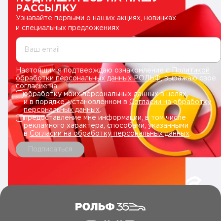
РАССЫЛКУ
Узнавайте первыми о наших акциях, новинках
и специальных предложениях
Ваш email
Настоящим я подтверждаю ознакомление с
Политикой
обработки персональных данных РОЛЬФ
, выражаю свое
согласие на:
обработку моих персональных данных в целях
и в порядке, установленном в
Согласии на обработку
персональных данных
.
предоставление мне информации, в том числе
рекламного характера, способами, указанными
в
Согласии на обработку персональных данных
.
Подписаться